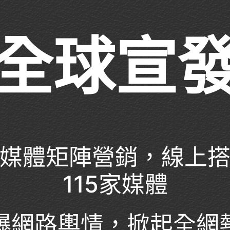
全球宣
媒體矩陣營銷，線上
115家媒體
爆網路輿情，掀起全網