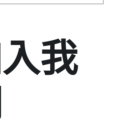
加入我
們